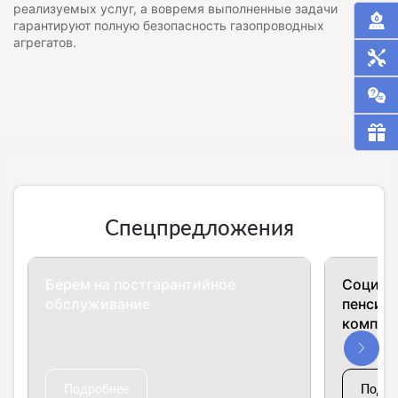
реализуемых услуг, а вовремя выполненные задачи
гарантируют полную безопасность газопроводных
агрегатов.
Спецпредложения
Берем на постгарантийное
Социал
обслуживание
пенсион
компан
Подробнее
Подро