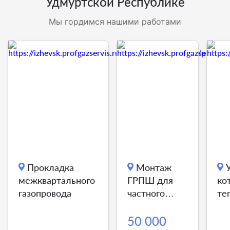
Удмуртской Республике
Мы гордимся нашими работами
Прокладка
Монтаж
межквартального
ГРПШ для
ко
газопровода
частного
те
дома
об
ба
50 000