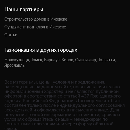
Наши партнеры
Строительство домов в Ижевске
Фундамент под ключ в Ижевске
Статьи
Газификация в других городах
Новокузнецк,
Томск,
Барнаул,
Киров,
Сыктывкар,
Тольятти,
Ярославль.
Все материалы, цены, условия и предложения,
размещенные на данном сайте, носят исключительно
информационный характер и не являются публичной
офертой в соответствии со статьей 437 Гражданского
кодекса Российской Федерации. Договор может быть
составлен только после индивидуального согласования
всех деталей и оформляется в письменном виде. Для
получения точной информации о стоимости, сроках и
условиях обращайтесь к нашим менеджерам по
контактным телефонам или через форму обратной
связи.