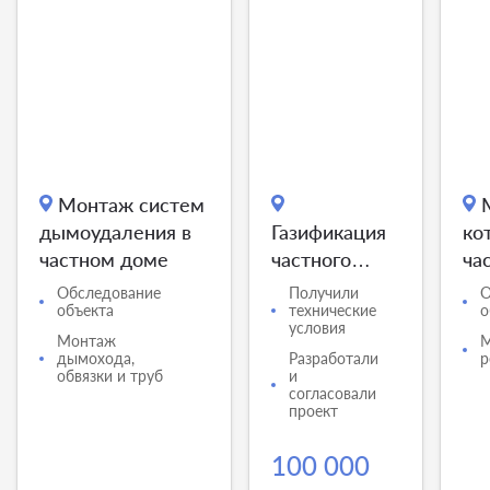
Монтаж систем
дымоудаления в
Газификация
ко
частном доме
частного
ча
дома в
Иж
Обследование
Получили
О
объекта
технические
о
Ижевске
условия
Монтаж
М
дымохода,
Разработали
р
обвязки и труб
и
согласовали
проект
100 000