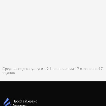
Средняя оценка услуги - 9,1 на сновании 17 отзывов и 17
оценок
ПрофГазСервис
Газификация