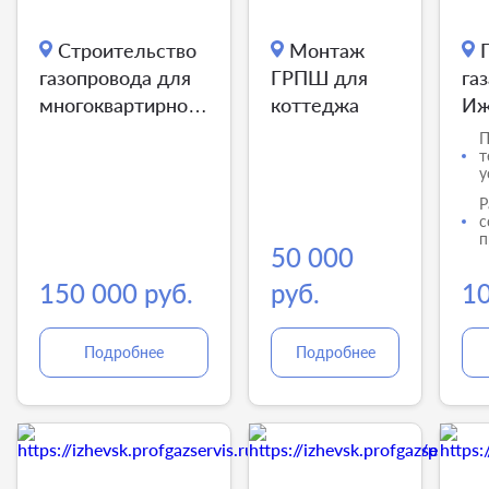
Строительство
Монтаж
газопровода для
ГРПШ для
газ
многоквартирного
коттеджа
Иж
дома
П
т
у
Р
с
п
50 000
150 000 руб.
руб.
10
Подробнее
Подробнее