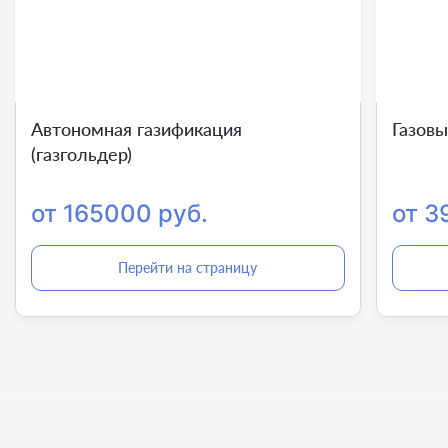
Автономная газификация
Газов
(газгольдер)
от 165000 руб.
от 3
Перейти на страницу