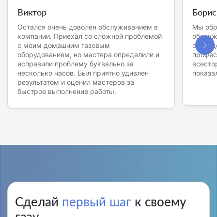
Виктор
Борис
Остался очень доволен обслуживанием в
Мы обр
компании. Приехал со сложной проблемой
обслуж
с моим домашним газовым
оборуд
оборудованием, но мастера определили и
профес
исправили проблему буквально за
всесто
несколько часов. Был приятно удивлен
показа
результатом и оценил мастеров за
быстрое выполнение работы.
Сделай
первый шаг
к своему
газу